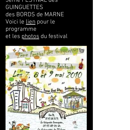
3ème FESTIVAL des
GUINGUETTES
des BORDS de MARNE
Voici le
lien
pour le
programme
et les
photos
du festival