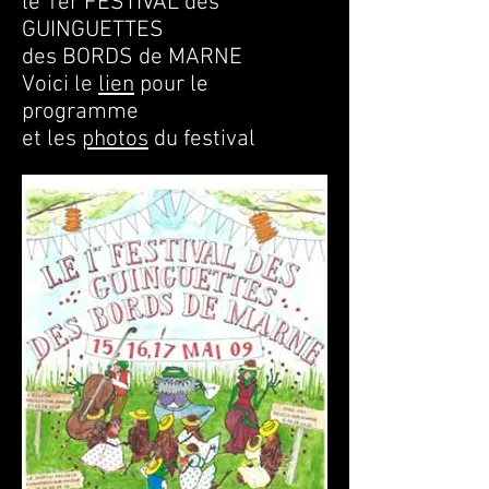
le 1er FESTIVAL des
GUINGUETTES
des BORDS de MARNE
Voici le
lien
pour le
programme
et les
photos
du festival