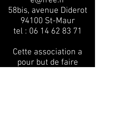
e@free.fr
58bis, avenue Diderot
94100 St-Maur
tel :
06 14 62 83 71
Cette association a
pour but de faire
revivre la mémoire de
FRANCIS LEMARQUE,
de créer des
événements, de
promouvoir des
spectacles et des